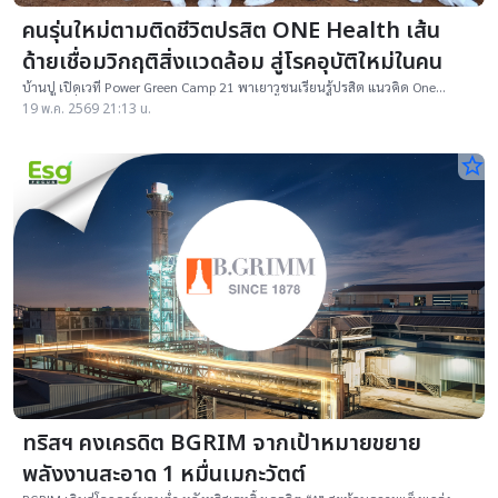
คนรุ่นใหม่ตามติดชีวิตปรสิต ONE Health เส้น
ด้ายเชื่อมวิกฤติสิ่งแวดล้อม สู่โรคอุบัติใหม่ในคน
บ้านปู เปิดเวที Power Green Camp 21 พาเยาวชนเรียนรู้ปรสิต แนวคิด One
Health เชื่อมสุขภาพคน สัตว์ และสิ่งแวดล้อม ปั้นคนรุ่นใหม่สู่ตลาดแรงงานสีเขียว
19 พ.ค. 2569 21:13 น.
star_border
ทริสฯ คงเครดิต BGRIM จากเป้าหมายขยาย
พลังงานสะอาด 1 หมื่นเมกะวัตต์