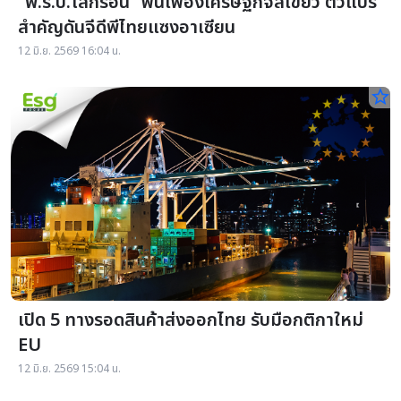
“พ.ร.บ.โลกร้อน” ฟันเฟืองเศรษฐกิจสีเขียว ตัวแปร
สำคัญดันจีดีพีไทยแซงอาเซียน
12 มิ.ย. 2569 16:04 น.
star_border
เปิด 5 ทางรอดสินค้าส่งออกไทย รับมือกติกาใหม่
EU
12 มิ.ย. 2569 15:04 น.