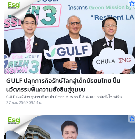
star_border
GULF ปลุกภารกิจรักษ์โลกสู่เด็กมัธยมไทย ปั้น
นวัตกรรมฟื้นความยั่งยืนสู่ชุมชน
GULF ร่วมวิศวฯ จุฬาฯ เดินหน้า Green Mission ปี 3 ชวนเยาวชนทั่วไทยสร้าง
นวัตกรรมฟืรสอนาคตคาร์บอนต่ำ
27 พ.ค. 2569 09:14 น.
star_border