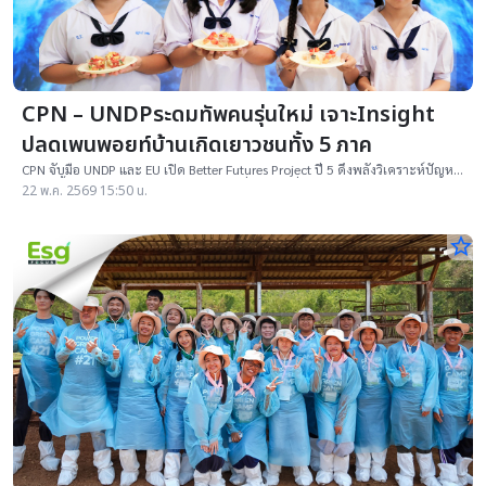
CPN – UNDPระดมทัพคนรุ่นใหม่ เจาะInsight
ปลดเพนพอยท์บ้านเกิดเยาวชนทั้ง 5 ภาค
CPN จับมือ UNDP และ EU เปิด Better Futures Project ปี 5 ดึงพลังวิเคราะห์ปัญหา
ชุมชน ปั้น GEN S สู่ Future Makers ขับเคลื่อนเมืองยั่งยืน
22 พ.ค. 2569 15:50 น.
star_border