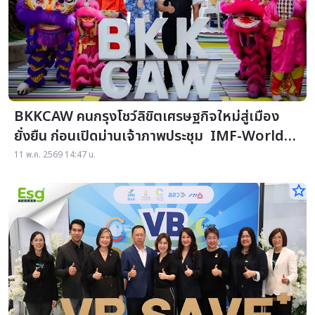
BKKCAW คนกรุงโชว์ลิขิตเศรษฐกิจใหม่สู่เมือง
ยั่งยืน ก่อนเปิดม่านเจ้าภาพประชุม IMF-World
Bank
11 พ.ค. 2569 14:47 น.
star_border