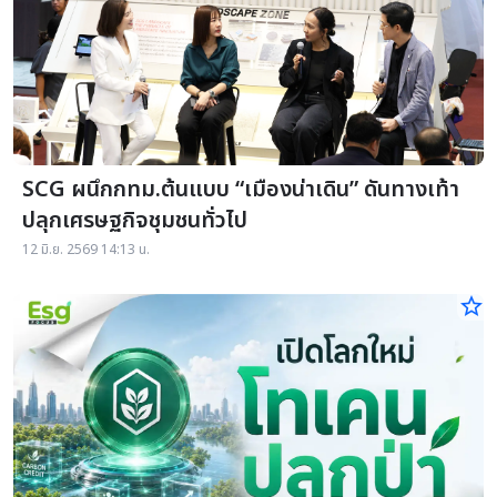
SCG ผนึกกทม.ต้นแบบ “เมืองน่าเดิน” ดันทางเท้า
ปลุกเศรษฐกิจชุมชนทั่วไป
12 มิ.ย. 2569 14:13 น.
star_border