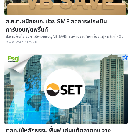
ส.อ.ท.ผนึกอบก. ช่วย SME ลดภาระประเมิน
คาร์บอนฟุตพริ้นท์
ส.อ.ท. จับมือ อบก. เปิดแคมเปญ VB SAVE+ ลดค่าประเมินคาร์บอนฟุตพริ้นท์ 40-
60% ช่วย SME ไทยลดต้นทุนแตะตลาดโลกสีเขียว
8 พ.ค. 2569 10:57 น.
star_border
ตลท.ใช้หลักธรรม ฟื้นฟูแก่นแท้ตลาดทุน วาง