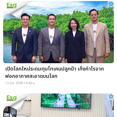
star_border
เปิดโลกใหม่ระดมทุนโทเคนปลูกป่า เก็งกำไรจาก
ฟอกอากาศสะอาดบนโลก
12 มิ.ย. 2569 14:46 น.
star_border