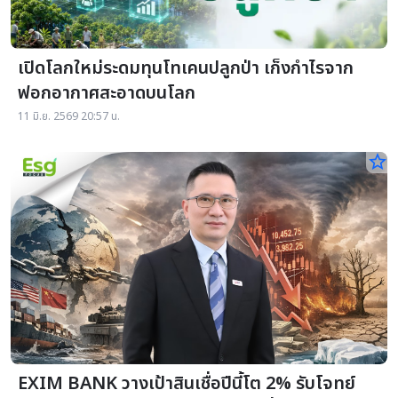
เปิดโลกใหม่ระดมทุนโทเคนปลูกป่า เก็งกำไรจาก
ฟอกอากาศสะอาดบนโลก
11 มิ.ย. 2569 20:57 น.
star_border
EXIM BANK วางเป้าสินเชื่อปีนี้โต 2% รับโจทย์