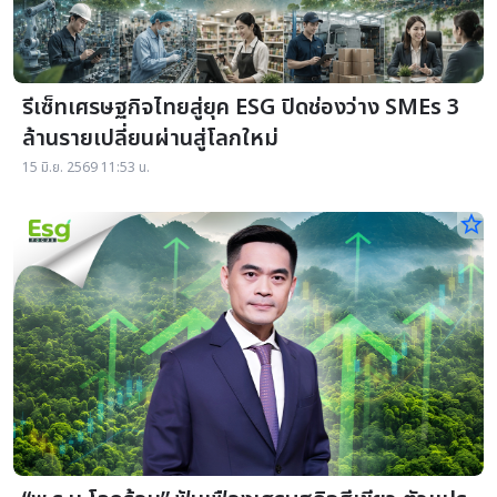
รีเซ็ทเศรษฐกิจไทยสู่ยุค ESG ปิดช่องว่าง SMEs 3
ล้านรายเปลี่ยนผ่านสู่โลกใหม่
15 มิ.ย. 2569 11:53 น.
star_border