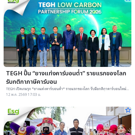
TEGH ปั้น “ยางแท่งคาร์บอนต่ำ” รายแรกของโลก
รับกติกาภาษีคาร์บอน
TEGH เปิดเกมรุก “ยางแท่งคาร์บอนต่ำ” รายแรกของโลก รับมือกติกาคาร์บอนใหม่
CBAM-EUDR ยกระดับอุตสาหกรรมยางไทยสู่ซัพพลายเชนสีเขียว เชื่อมระบบนิเวศ
12 พ.ค. 2569 17:03 น.
จากสวนยางสู่คาร์บอนเครดิต สร้างสินค้าเกรดพรีเมียมมูลค่าสูงในอนาคต
star_border