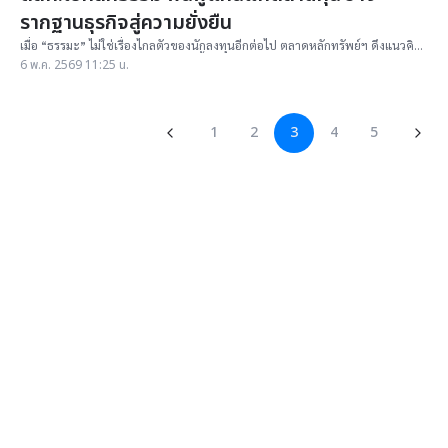
รากฐานธุรกิจสู่ความยั่งยืน
เมื่อ “ธรรมะ” ไม่ใช่เรื่องไกลตัวของนักลงทุนอีกต่อไป ตลาดหลักทรัพย์ฯ ดึงแนวคิด
จากพระอาจารย์ชยสาโร ผสาน ESG ฟื้นฟูรากฐานตลาดทุนไทย
6 พ.ค. 2569 11:25 น.
1
2
3
4
5