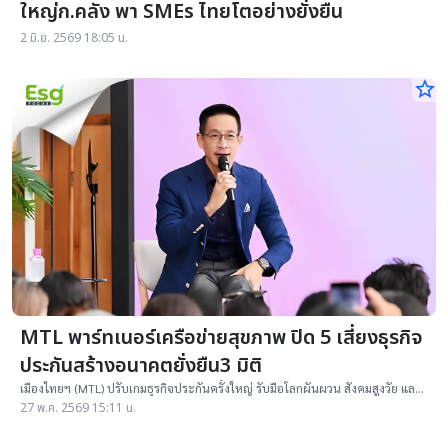
ใหญ่ก.คลัง พา SMEs ไทยโตอย่างยั่งยืน
2 มิ.ย. 2569 18:05 น.
star_border
MTL พาร์ทเนอร์เครือข่ายสุขภาพ ปิด 5 เสี่ยงธุรกิจ
ประกันสร้างอนาคตยั่งยืน3 มิติ
เมืองไทยฯ (MTL) ปรับเกมธุรกิจประกันครั้งใหญ่ รับมือโลกผันผวน สังคมสูงวัย และ
ค่ารักษาพุ่ง วางระบบนิเวศสุขภาพครบวงจร สกัดเงินเวลท์ไทยไหลออกนอก
27 พ.ค. 2569 15:11 น.