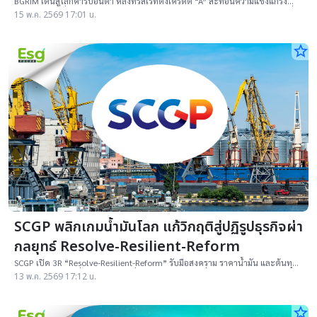
BGRIM เดินสู่โลกคาร์บอนต่ำ หลังทริสเรทติ้งเครดิต “A” สะท้อนความแข็งแกร่ง
กระแสเงินสดมั่นคง พร้อมลงทุนพลังงานหมุนเวียน ดาต้าเซ็นเตอร์ และแบตเตอรี่
15 พ.ค. 2569 17:01 น.
ตั้งเป้ากำลังผลิตแตะ 1หมื่นเมกะวัตต์ในปี 2573
star_border
SCGP พลิกเกมน้ำมันโลก แก้วิกฤติสู่ปฏิรูปธุรกิจผ่า
กลยุทธ์ Resolve-Resilient-Reform
SCGP เปิด 3R “Resolve-Resilient-Reform” รับมือสงคราม ราคาน้ำมัน และต้นทุน
พลังงานพุ่ง เร่งเปลี่ยนผ่านสู่ธุรกิจยั่งยืน ลงทุนกว่า 1 หมื่นล้านบาท
13 พ.ค. 2569 17:12 น.
star_border