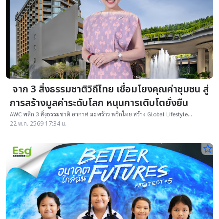
จาก 3 สิ่งธรรมชาติวิถีไทย เชื่อมโยงคุณค่าชุมชน สู่
การสร้างมูลค่าระดับโลก หนุนการเติบโตยั่งยืน
AWC พลิก 3 สิ่งธรรมชาติ อากาศ มะพร้าว พริกไทย สร้าง Global Lifestyle
Destination เชื่อมชุมชน วัฒนธรรม และ ESG คว้า S&P Global- DJSI 4 ปีซ้อน
22 พ.ค. 2569 17:34 น.
star_border