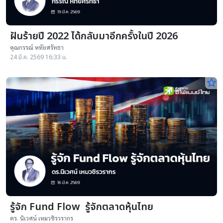
ฝันร้ายปี 2022 ได้กลับมาอีกครั้งในปี 2026
คุณกรรณ์ หทัยศรัทธา
24 มี.ค. 2569 16:33 น.
star_border
รู้จัก Fund Flow รู้จักตลาดหุ้นไทย
ดร. นิเวศน์ เหมวชิรวรากร