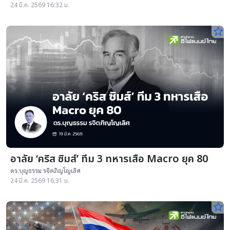
24 มี.ค. 2569 16:32 น.
star_border
อาลัย ‘คริส ซิมส์’ ทีม 3 ทหารเสือ Macro ยุค 80
ดร.บุญธรรม รจิตภิญโญเลิศ
24 มี.ค. 2569 16:31 น.
star_border