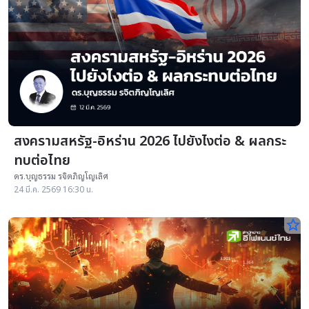
สงครามสหรัฐ-อิหร่าน 2026 ไปยังไงต่อ & ผลกระ
ทบต่อไทย
ดร.บุญธรรม รจิตภิญโญเลิศ
24 มี.ค. 2569 16:30 น.
star_border