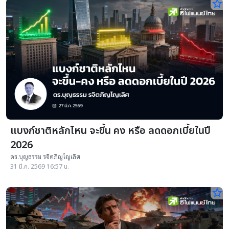
star_border
แบงก์ชาติหลักไหน จะขึ้น คง หรือ ลดดอกเบี้ยในปี
2026
ดร.บุญธรรม รจิตภิญโญเลิศ
31 มี.ค. 2569 16:57 น.
star_border