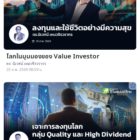
โลกในมุมมองของ Value Investor
ดร. นิเวศน์ เหมวชิรวรากร
25 ก.พ. 2569 08:59 น.
star_border