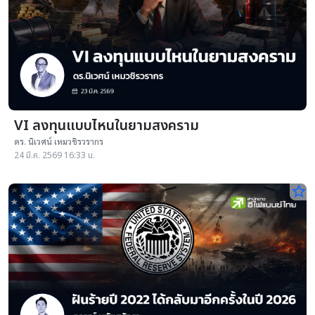
VI ลงทุนแบบไหนในยามสงคราม
ดร. นิเวศน์ เหมวชิรวรากร
24 มี.ค. 2569 16:33 น.
star_border