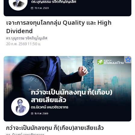
เจาะการลงทุนโลกกลุ่ม Quality และ High
Dividend
ดร.บุญธรรม รจิตภิญโญเลิศ
20 ก.พ. 2569 11:50 น.
star_border
กว่าจะเป็นนักลงทุน ก็(เกือบ)สายเสียแล้ว
ดร. นิเวศน์ เหมวชิรวรากร