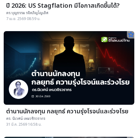
ปี 2026: US Stagflation มีโอกาสเกิดขึ้นได้?
ดร.บุญธรรม รจิตภิญโญเลิศ
7 เม.ย. 2569 08:59 น.
star_border
ตำนานนักลงทุน กลยุทธ์ ความรุ่งโรจน์และร่วงโรย
ดร. นิเวศน์ เหมวชิรวรากร
31 มี.ค. 2569 16:58 น.