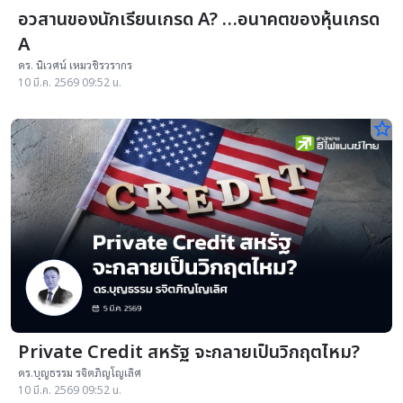
อวสานของนักเรียนเกรด A? …อนาคตของหุ้นเกรด
A
ดร. นิเวศน์ เหมวชิรวรากร
10 มี.ค. 2569 09:52 น.
star_border
Private Credit สหรัฐ จะกลายเป็นวิกฤตไหม?
ดร.บุญธรรม รจิตภิญโญเลิศ
10 มี.ค. 2569 09:52 น.