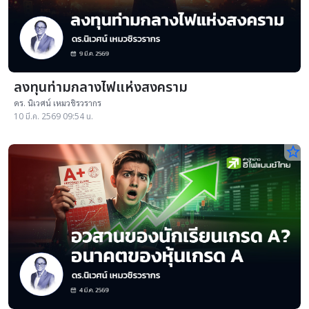
ลงทุนท่ามกลางไฟแห่งสงคราม
ดร. นิเวศน์ เหมวชิรวรากร
10 มี.ค. 2569 09:54 น.
star_border