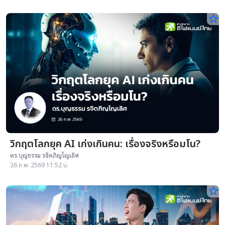
star_border
วิกฤตโลกยุค AI เก่งเกินคน: เรื่องจริงหรือมโน?
ดร.บุญธรรม รจิตภิญโญเลิศ
26 ก.พ. 2569 11:52 น.
star_border