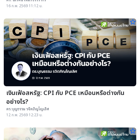
16 ก.พ. 2569 11:12 น.
star_border
เงินเฟ้อสหรัฐ: CPI กับ PCE เหมือนหรือต่างกัน
อย่างไร?
ดร.บุญธรรม รจิตภิญโญเลิศ
12 ก.พ. 2569 12:23 น.
star_border