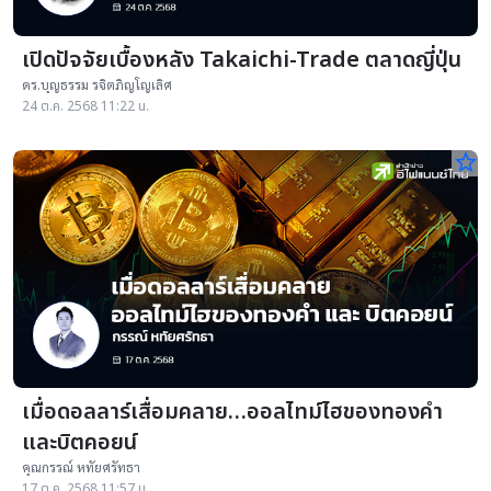
เปิดปัจจัยเบื้องหลัง Takaichi-Trade ตลาดญี่ปุ่น
ดร.บุญธรรม รจิตภิญโญเลิศ
24 ต.ค. 2568 11:22 น.
star_border
เมื่อดอลลาร์เสื่อมคลาย…ออลไทม์ไฮของทองคำ
และบิตคอยน์
คุณกรรณ์ หทัยศรัทธา
17 ต.ค. 2568 11:57 น.