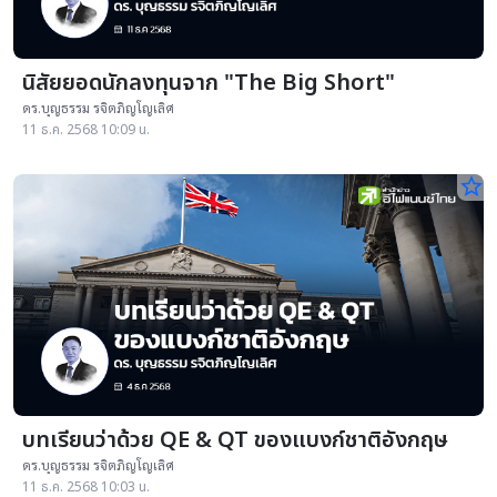
นิสัยยอดนักลงทุนจาก "The Big Short"
ดร.บุญธรรม รจิตภิญโญเลิศ
11 ธ.ค. 2568 10:09 น.
star_border
บทเรียนว่าด้วย QE & QT ของแบงก์ชาติอังกฤษ
ดร.บุญธรรม รจิตภิญโญเลิศ
11 ธ.ค. 2568 10:03 น.