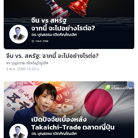
จีน vs. สหรัฐ: จากนี้ จะไปอย่างไรต่อ?
ดร.บุญธรรม รจิตภิญโญเลิศ
3 พ.ย. 2568 14:20 น.
star_border