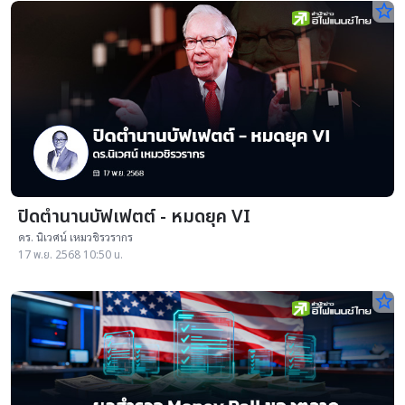
star_border
ปิดตำนานบัฟเฟตต์ - หมดยุค VI
ดร. นิเวศน์ เหมวชิรวรากร
17 พ.ย. 2568 10:50 น.
star_border