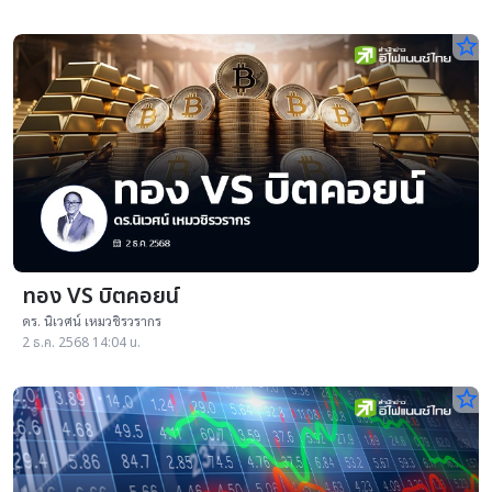
star_border
ทอง VS บิตคอยน์
ดร. นิเวศน์ เหมวชิรวรากร
2 ธ.ค. 2568 14:04 น.
star_border