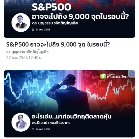
S&P500 อาจจะไปถึง 9,000 จุด ในรอบนี้?
ดร.บุญธรรม รจิตภิญโญเลิศ
27 พ.ย. 2568 12:40 น.
star_border