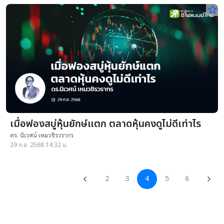
star_border
เมื่อฟองสบู่หุ้นยักษ์แตก ตลาดหุ้นคงดูไม่ดีเท่าไร
ดร. นิเวศน์ เหมวชิรวรากร
29 ก.ย. 2568 14:32 น.
2
3
4
5
6