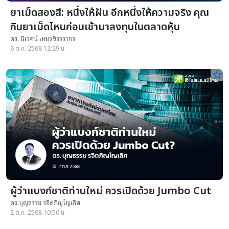
ยาเม็ดสองสี: หนึ่งให้ฝัน อีกหนึ่งให้ความจริง คุณ
กินยาเม็ดไหนก่อนเข้ามาลงทุนในตลาดหุ้น
ดร. นิเวศน์ เหมวชิรวรากร
6 ต.ค. 2568 12:29 น.
star_border
ผู้ว่าแบงก์ชาติท่านใหม่ ควรเปิดด้วย Jumbo Cut
ดร.บุญธรรม รจิตภิญโญเลิศ
2 ต.ค. 2568 10:56 น.