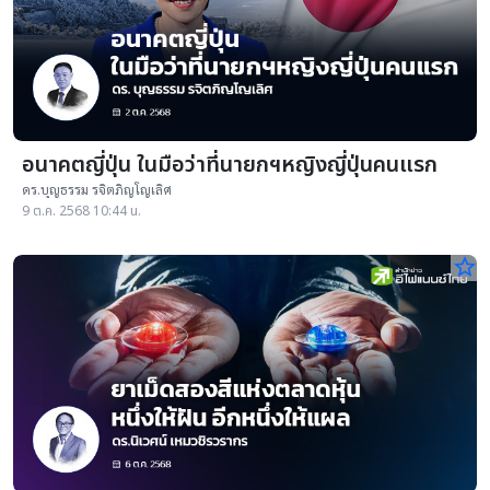
อนาคตญี่ปุ่น ในมือว่าที่นายกฯหญิงญี่ปุ่นคนแรก
ดร.บุญธรรม รจิตภิญโญเลิศ
9 ต.ค. 2568 10:44 น.
star_border