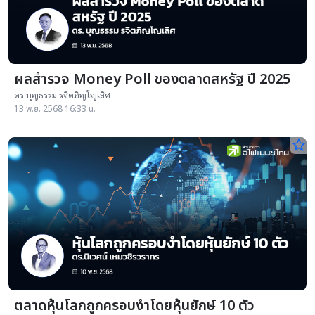
ผลสำรวจ Money Poll ของตลาดสหรัฐ ปี 2025
ดร.บุญธรรม รจิตภิญโญเลิศ
13 พ.ย. 2568 16:33 น.
star_border
ตลาดหุ้นโลกถูกครอบงำโดยหุ้นยักษ์ 10 ตัว