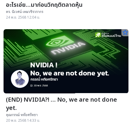
อะไรเอ่ย…มาก่อนวิกฤติตลาดหุ้น
ดร. นิเวศน์ เหมวชิรวรากร
24 พ.ย. 2568 12:04 น.
star_border
(END) NVIDIA?! … No, we are not done
yet.
คุณกรรณ์ หทัยศรัทธา
20 พ.ย. 2568 14:33 น.