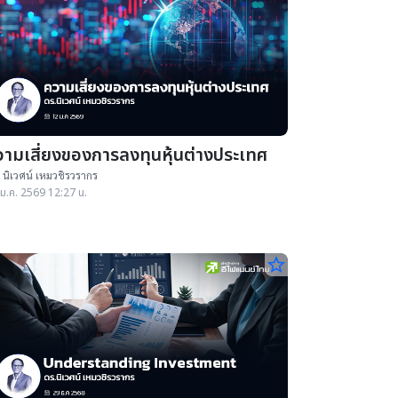
วามเสี่ยงของการลงทุนหุ้นต่างประเทศ
 นิเวศน์ เหมวชิรวรากร
ม.ค. 2569 12:27 น.
star_border