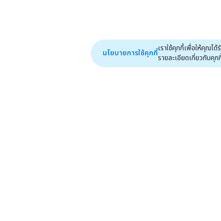
เราใช้คุกกี้เพื่อให้คุ
นโยบายการใช้คุกกี้
รายละเอียดเกี่ยวกับคุกกี้ไ
หน้าหลัก
ฟีเจอร์
ไปหน้าแรก
efinAI
ปฏิทิน
เราจะไม่เพียงแต่นั่งรอโอกาส แต่เรามุ่งมั่น
efin Connect
จะสร้างโอกาสที่ทำให้เราสังคมของเรา และ
เกี่ยวกับ