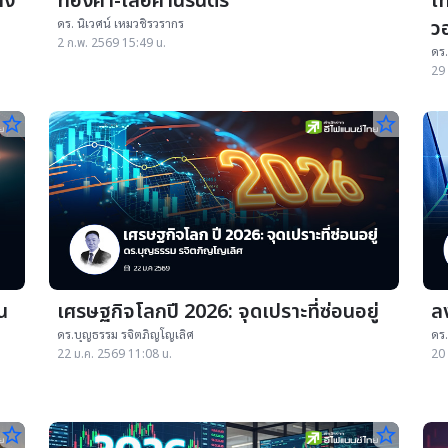
ัง
ทองคำ-เลอค่านิรันดร
เท
วอ
ดร. นิเวศน์ เหมวชิรวรากร
2 ก.พ. 2569 15:49 น.
ดร.
29 
star_border
star_border
น
เศรษฐกิจโลกปี 2026: จุดเปราะที่ซ่อนอยู่
ล
ดร.บุญธรรม รจิตภิญโญเลิศ
ดร.
22 ม.ค. 2569 11:08 น.
20 
star_border
star_border