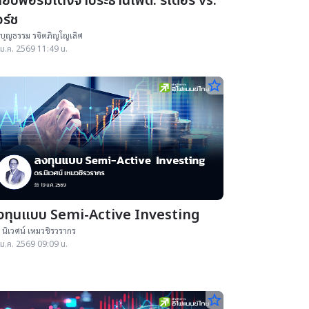
ียบฟอร์มเต็งจ๋าประธานเฟด: รีเดอร์ vs.
ร์ช
บุญธรรม รจิตภิญโญเลิศ
ม.ค. 2569 11:49 น.
star_border
งทุนแบบ Semi-Active Investing
 นิเวศน์ เหมวชิรวรากร
ม.ค. 2569 09:09 น.
star_border