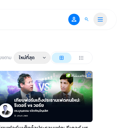
person
search
ียงตาม
ใหม่ที่สุด
star_border