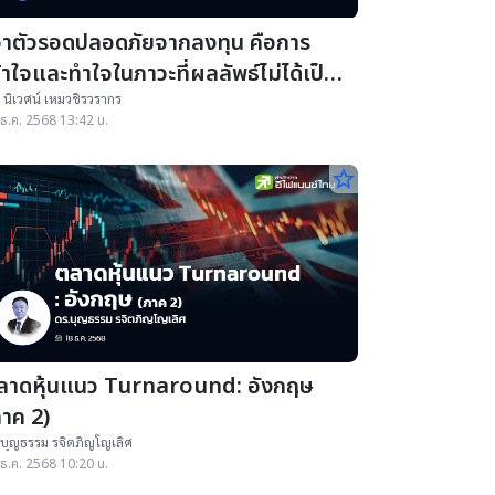
อาตัวรอดปลอดภัยจากลงทุน คือการ
้าใจและทำใจในภาวะที่ผลลัพธ์ไม่ได้เป็น
ปตามคาด
 นิเวศน์ เหมวชิรวรากร
ธ.ค. 2568 13:42 น.
star_border
ลาดหุ้นแนว Turnaround: อังกฤษ
ภาค 2)
บุญธรรม รจิตภิญโญเลิศ
ธ.ค. 2568 10:20 น.