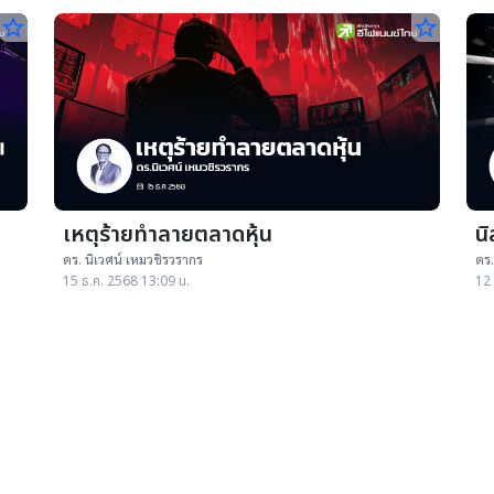
star_border
star_border
เหตุร้ายทำลายตลาดหุ้น
นิ
ดร. นิเวศน์ เหมวชิรวรากร
ดร.
15 ธ.ค. 2568 13:09 น.
12 