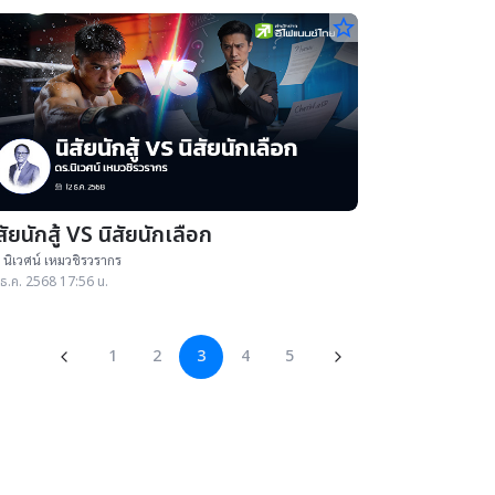
star_border
สัยนักสู้ VS นิสัยนักเลือก
 นิเวศน์ เหมวชิรวรากร
ธ.ค. 2568 17:56 น.
1
2
3
4
5