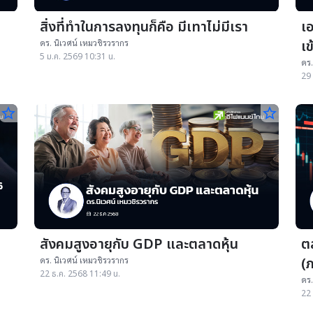
สิ่งที่ทำในการลงทุนก็คือ มีเทาไม่มีเรา
เ
เข
ดร. นิเวศน์ เหมวชิรวรากร
5 ม.ค. 2569 10:31 น.
ไ
ดร.
29 
star_border
star_border
สังคมสูงอายุกับ GDP และตลาดหุ้น
ต
(
ดร. นิเวศน์ เหมวชิรวรากร
22 ธ.ค. 2568 11:49 น.
ดร.
22 