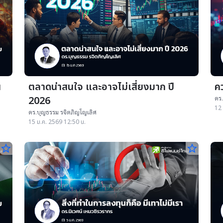
ตลาดน่าสนใจ และอาจไม่เสี่ยงมาก ปี
ค
2026
ดร.
12 
ดร.บุญธรรม รจิตภิญโญเลิศ
15 ม.ค. 2569 12:50 น.
star_border
star_border