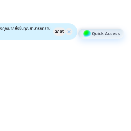
ของคุณมากยิ่งขึ้นคุณสามารถทราบ
ตกลง
Quick Access
้าหลักสินทรัพย์อื่นๆ
หุ้น DR
เครื่องมือ
ชุมชน
ข่าว DR
ฟีเจอร์
efin Connect
หุ้นรายต้ว
efin Event
efin Scan
ติวอินเวสเตอร์ ON TOUR "หาดใหญ่" 2026
การจัดอันดับ
efin x HYROX Training Class
ปฏิทิน
ติวอินเวสเตอร์ ON TOUR "ชลบุรี" 2026