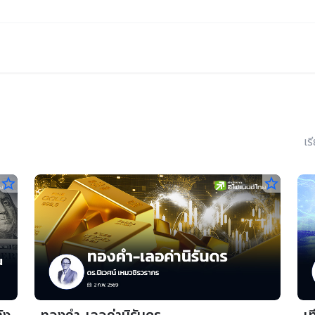
เร
star_border
star_border