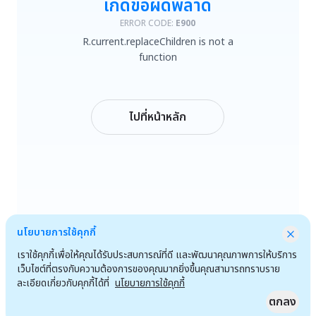
เกิดข้อผิดพลาด
R.current.replaceChildren is not a function
ERROR CODE:
E900
R.current.replaceChildren is not a
ลองใหม่
function
กลับหน้าหลัก
ไปที่หน้าหลัก
นโยบายการใช้คุกกี้
เราใช้คุกกี้เพื่อให้คุณได้รับประสบการณ์ที่ดี และพัฒนาคุณภาพการให้บริการ
เว็บไซต์ที่ตรงกับความต้องการของคุณมากยิ่งขึ้นคุณสามารถทราบราย
ละเอียดเกี่ยวกับคุกกี้ได้ที่
นโยบายการใช้คุกกี้
ตกลง